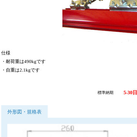
仕様
・耐荷重は490kgです
・自重は2.1kgです
5-30
標準納期
外形図・規格表