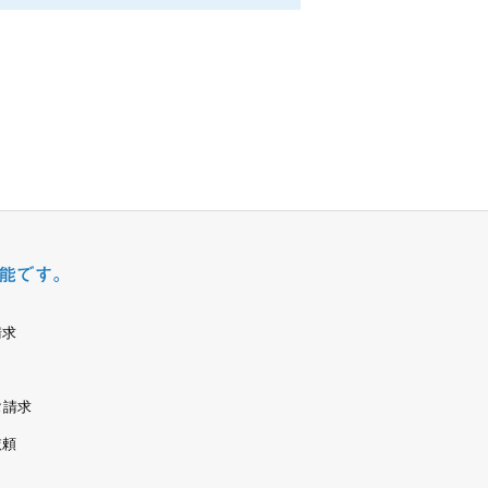
請求
タ請求
依頼